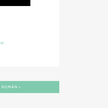
s/
S ROMÁN