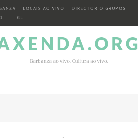
BANZA
LOCAIS AO VIVO
DIRECTORIO GRUPOS
O
GL
AXENDA.OR
Barbanza ao vivo. Cultura ao vivo.