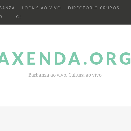
BANZA
LOCAIS AO VIVO
DIRECTORIO GRUPOS
O
GL
AXENDA.OR
Barbanza ao vivo. Cultura ao vivo.