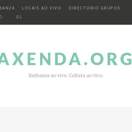
BANZA
LOCAIS AO VIVO
DIRECTORIO GRUPOS
O
GL
AXENDA.OR
Barbanza ao vivo. Cultura ao vivo.