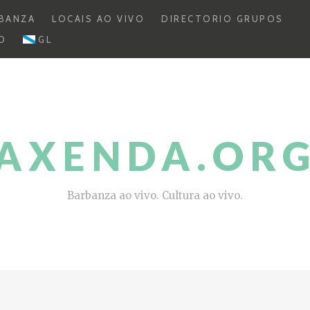
BANZA
LOCAIS AO VIVO
DIRECTORIO GRUPOS
O
GL
AXENDA.OR
Barbanza ao vivo. Cultura ao vivo.