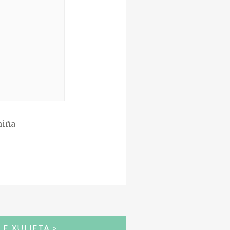
niña
E XULIETA