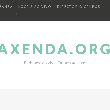
BANZA
LOCAIS AO VIVO
DIRECTORIO GRUPOS
O
GL
AXENDA.OR
Barbanza ao vivo. Cultura ao vivo.