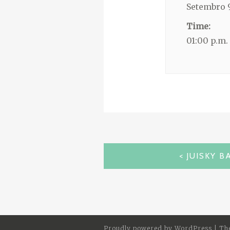
Setembro 
Time:
01:00 p.m.
NAVEGACIÓN
JUISKY 
DE
ENTRADAS
Proudly powered by
WordPress
|
Th