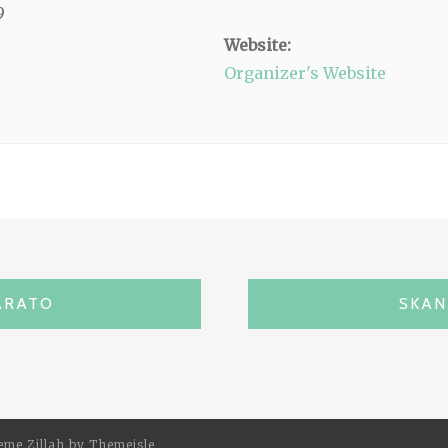
9
Website:
Organizer's Website
BARATO
SKAN
eme Zillah by
Themeisle