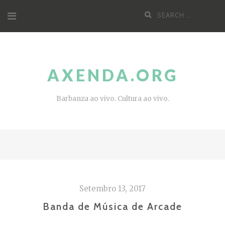
Skip
Search
to
for:
content
AXENDA.ORG
Barbanza ao vivo. Cultura ao vivo.
Setembro 13, 2017
Banda de Música de Arcade