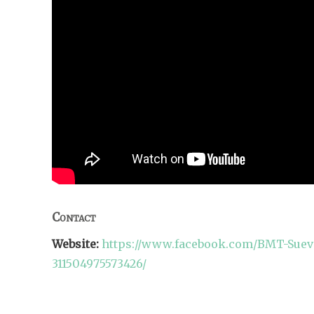
Contact
Website:
https://www.facebook.com/BMT-Suev
311504975573426/