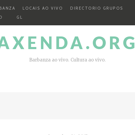
BANZA
LOCAIS AO VIVO
DIRECTORIO GRUPOS
O
GL
AXENDA.OR
Barbanza ao vivo. Cultura ao vivo.