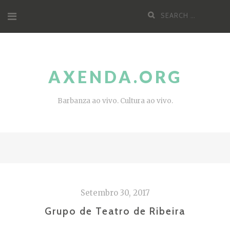
Skip
Search
to
for:
content
AXENDA.ORG
Barbanza ao vivo. Cultura ao vivo.
Setembro 30, 2017
Grupo de Teatro de Ribeira