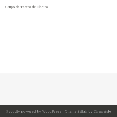
Grupo de Teatro de Ribeira
Proudly powered by
WordPress
|
Theme Zillah by
Themeisle