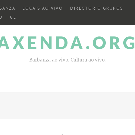
BANZA
LOCAIS AO VIVO
DIRECTORIO GRUPOS
O
GL
AXENDA.OR
Barbanza ao vivo. Cultura ao vivo.