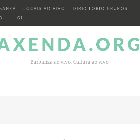
BANZA
LOCAIS AO VIVO
DIRECTORIO GRUPOS
O
GL
AXENDA.OR
Barbanza ao vivo. Cultura ao vivo.