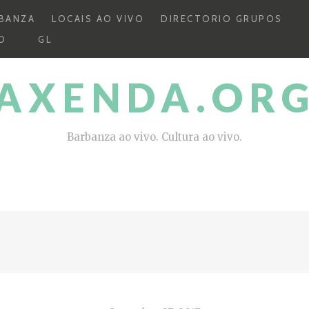
BANZA
LOCAIS AO VIVO
DIRECTORIO GRUPOS
O
GL
AXENDA.OR
Barbanza ao vivo. Cultura ao vivo.