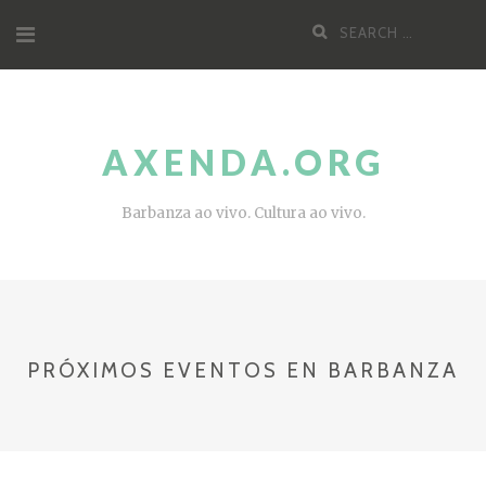
Skip
Search
to
for:
content
AXENDA.ORG
Barbanza ao vivo. Cultura ao vivo.
PRÓXIMOS EVENTOS EN BARBANZA